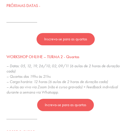
PRÓXIMAS DATAS -
_______________
Inscreva-se para as quartas
WORKSHOP ONLINE – TURMA 2
- Quartas
–
Datas: 05, 12, 19, 26/10, 02, 09/11 (6 aulas de 2 horas de duração
cada)
– Quartas das 19hs às 21hs
– Carga horária: 12 horas (6 aulas de 2 horas de duração cada)
– Aulas ao vivo via Zoom (não é curso gravado) + Feedback individual
durante a semana via Whatsapp.
Increva-se para as quartas
_______________