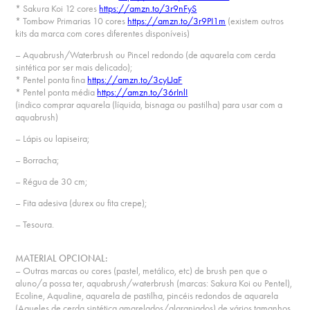
* Sakura Koi 12 cores
https://amzn.to/3r9nFyS
* Tombow Primarias 10 cores
https://amzn.to/3r9PI1m
(existem outros
kits da marca com cores diferentes disponíveis)
– Aquabrush/Waterbrush ou Pincel redondo (de aquarela com cerda
sintética por ser mais delicado);
* Pentel ponta fina
https://amzn.to/3cyLJaF
* Pentel ponta média
https://amzn.to/36rInlI
(indico comprar aquarela (líquida, bisnaga ou pastilha) para usar com a
aquabrush)
– Lápis ou lapiseira;
– Borracha;
– Régua de 30 cm;
– Fita adesiva (durex ou fita crepe);
– Tesoura.
MATERIAL OPCIONAL:
– Outras marcas ou cores (pastel, metálico, etc) de brush pen que o
aluno/a possa ter, aquabrush/waterbrush (marcas: Sakura Koi ou Pentel),
Ecoline, Aqualine, aquarela de pastilha, pincéis redondos de aquarela
(Aqueles de cerda sintética amarelados/alaranjados) de vários tamanhos,