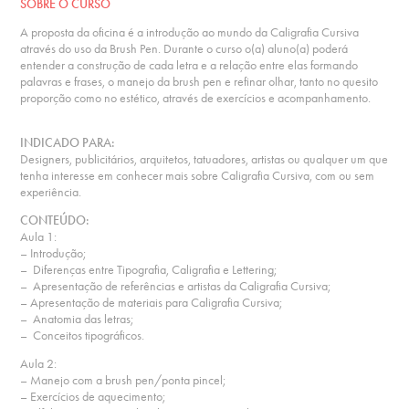
SOBRE O CURSO
A proposta da oficina é a introdução ao mundo da Caligrafia Cursiva
através do uso da Brush Pen. Durante o curso o(a) aluno(a) poderá
entender a construção de cada letra e a relação entre elas formando
palavras e frases, o manejo da brush pen e refinar olhar, tanto no quesito
proporção como no estético, através de exercícios e acompanhamento.
INDICADO PARA:
Designers, publicitários, arquitetos, tatuadores, artistas ou qualquer um que
tenha interesse em conhecer mais sobre Caligrafia Cursiva, com ou sem
experiência.
CONTEÚDO:
Aula 1:
– Introdução;
– Diferenças entre Tipografia, Caligrafia e Lettering;
– Apresentação de referências e artistas da Caligrafia Cursiva;
– Apresentação de materiais para Caligrafia Cursiva;
– Anatomia das letras;
– Conceitos tipográficos.
Aula 2:
– Manejo com a brush pen/ponta pincel;
– Exercícios de aquecimento;