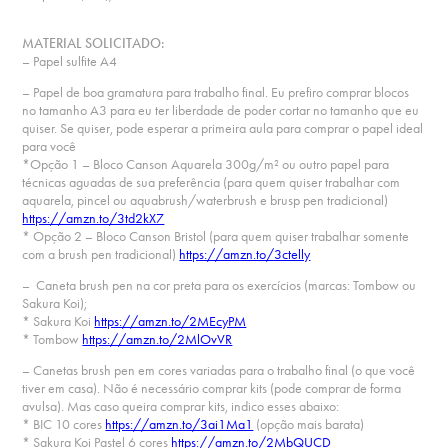
MATERIAL SOLICITADO:
– Papel sulfite A4
– Papel de boa gramatura para trabalho final. Eu prefiro comprar blocos
no tamanho A3 para eu ter liberdade de poder cortar no tamanho que eu
quiser. Se quiser, pode esperar a primeira aula para comprar o papel ideal
para você
*Opção 1 – Bloco Canson Aquarela 300g/m² ou outro papel para
técnicas aguadas de sua preferência (para quem quiser trabalhar com
aquarela, pincel ou aquabrush/waterbrush e brusp pen tradicional)
https://amzn.to/3td2kX7
* Opção 2 – Bloco Canson Bristol (para quem quiser trabalhar somente
com a brush pen tradicional)
https://amzn.to/3ctelly
– Caneta brush pen na cor preta para os exercícios (marcas: Tombow ou
Sakura Koi);
* Sakura Koi
https://amzn.to/2MEcyPM
* Tombow
https://amzn.to/2MlOvVR
– Canetas brush pen em cores variadas para o trabalho final (o que você
tiver em casa). Não é necessário comprar kits (pode comprar de forma
avulsa). Mas caso queira comprar kits, indico esses abaixo:
* BIC 10 cores
https://amzn.to/3ai1Ma1
(opção mais barata)
* Sakura Koi Pastel 6 cores
https://amzn.to/2MbQUCD